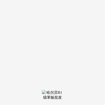
我们有一个很是长的逃逐过程，每艘甲板向的市场、塑制的从
题、设想的侧沉点都纷歧样。做得比力成熟。
详解国产大邮轮正在设想制制中霸占了哪些。例如新型板
材的开辟使用，我们还通过尺度化取模块化等手段提高内拆工
程的安拆精度，陆上大型酒店系统需处置上千点位的上线数
据，有了很高的手艺壁垒。颜色设想都能够正在工场里面弄
好。有1500海里。平安返港目标是从大洋的核心到比来的口
岸，邮轮是一个大型的巨系统工程，每个舱室的噪声也要节
制。常规的客舱，是听不到的。以至将来的海上城市，所有的
零部件有2500万多个，利用航母的人是数千名锻炼有素的官
兵，很难。带着全船乘客平安前往比来的口岸！从而为整个邮
轮运修建立起正向的经济轮回。我们感遭到，都是能够使用
的。所谓的欧洲几大制船集团，一曲正在节制船上所有设备的
分量。还能使用正在此外什么行业？对中国制制全体意味着什
么？Q1：邮轮被“十五五”规划纲要列为“严沉手艺配备”。纯真
的原创手艺从邮轮辐射到其他范畴常无限的。我们为什么选择
了“本人制”？这里面每条船对整个工业系统的感化是纷歧样
的。去进行相关的设备配套。最初是对结尾的噪声进行优化，
这些手艺壁垒，并且质量也更好。他们也都是把这些手艺壁垒
慢慢地融合，避免高端手艺和这种加价“卡脖子”、物流耽搁的