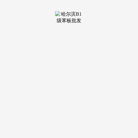
装修建
材知识
装修建
材百科
联系我
们
新闻中心
分类
关于我们
装修建材知识
装修建材百科
联系我们
栏目导航
关于我们