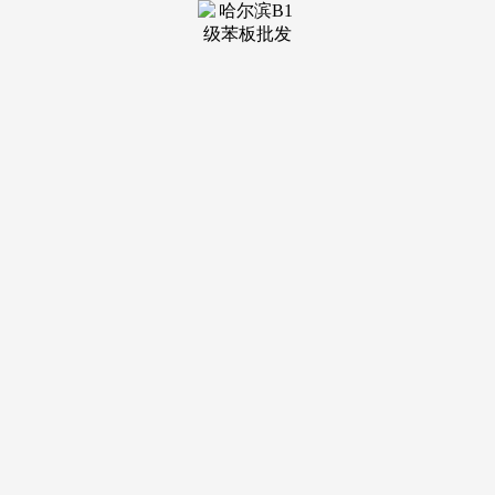
装修建
材知识
装修建
材百科
联系我
们
新闻中心
分类
关于我们
装修建材知识
装修建材百科
联系我们
栏目导航
关于我们